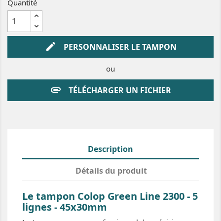
Quantité
i
e
u
r
u
g
e
edit
PERSONNALISER LE TAMPON
ou
attachment
TÉLÉCHARGER UN FICHIER
Description
Détails du produit
Le tampon Colop Green Line 2300 - 5
lignes - 45x30mm