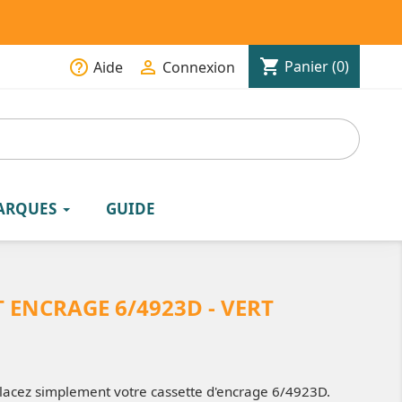
shopping_cart
help_outline

Panier
(0)
Aide
Connexion
ARQUES
GUIDE
 ENCRAGE 6/4923D - VERT
acez simplement votre cassette d'encrage 6/4923D.