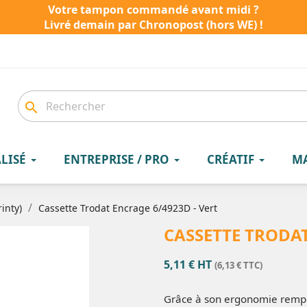
Votre tampon commandé avant midi ?
Livré demain par Chronopost (hors WE) !
search
LISÉ
ENTREPRISE / PRO
CRÉATIF
M
inty)
Cassette Trodat Encrage 6/4923D - Vert
CASSETTE TRODAT
5,11 € HT
(6,13 € TTC)
Grâce à son ergonomie rempl