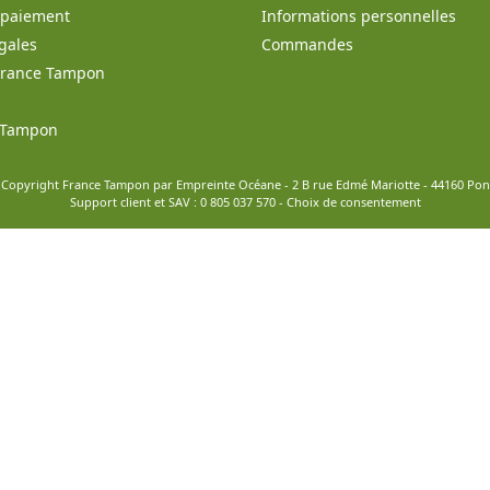
t paiement
Informations personnelles
gales
Commandes
France Tampon
e Tampon
 Copyright France Tampon par Empreinte Océane - 2 B rue Edmé Mariotte - 44160 Po
Support client et SAV :
0 805 037 570
-
Choix de consentement