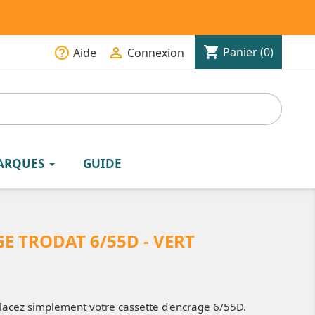
shopping_cart
help_outline

Panier
(0)
Aide
Connexion
ARQUES
GUIDE
E TRODAT 6/55D - VERT
acez simplement votre cassette d'encrage 6/55D.