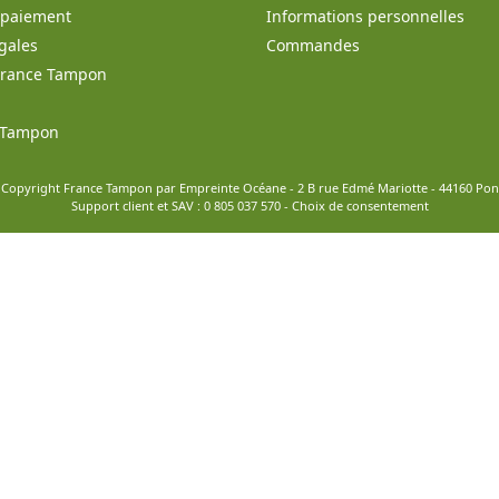
t paiement
Informations personnelles
gales
Commandes
France Tampon
e Tampon
 Copyright France Tampon par Empreinte Océane - 2 B rue Edmé Mariotte - 44160 Po
Support client et SAV :
0 805 037 570
-
Choix de consentement