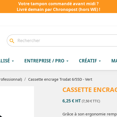
Votre tampon commandé avant midi ?
Livré demain par Chronopost (hors WE) !
search
LISÉ
ENTREPRISE / PRO
CRÉATIF
M
rofessionnal)
Cassette encrage Trodat 6/55D - Vert
CASSETTE ENCRAG
6,25 € HT
(7,50 € TTC)
Grâce à son ergonomie rempl