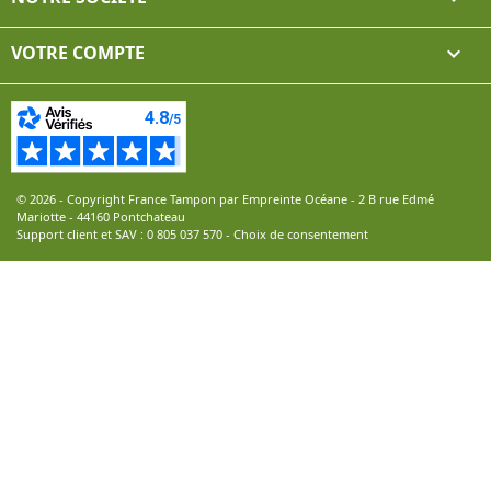
VOTRE COMPTE

© 2026 - Copyright France Tampon par Empreinte Océane - 2 B rue Edmé
Mariotte - 44160 Pontchateau
Support client et SAV :
0 805 037 570
-
Choix de consentement