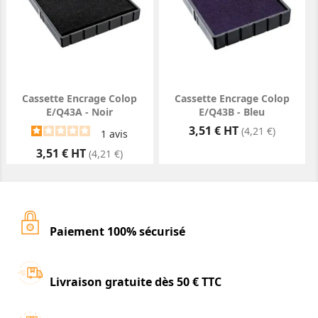
Cassette Encrage Colop
Cassette Encrage Colop
E/Q43A - Noir
E/Q43B - Bleu
Prix
3,51 € HT
(4,21 €)
1
avis
Prix
3,51 € HT
(4,21 €)
Paiement 100% sécurisé
Livraison gratuite dès 50 € TTC