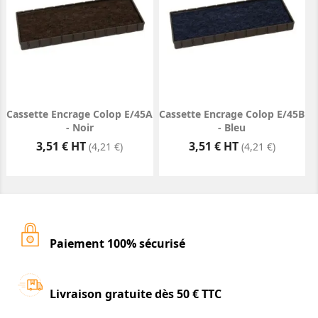
Cassette Encrage Colop E/45A
Cassette Encrage Colop E/45B
- Noir
- Bleu
Prix
Prix
3,51 € HT
3,51 € HT
(4,21 €)
(4,21 €)
Paiement 100% sécurisé
Livraison gratuite dès 50 € TTC