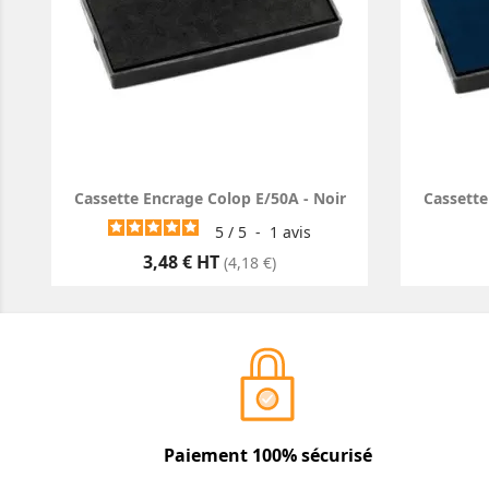
Cassette Encrage Colop E/50A - Noir
Cassette
5
/
5
-
1
avis
Prix
3,48 € HT
(4,18 €)
Paiement 100% sécurisé