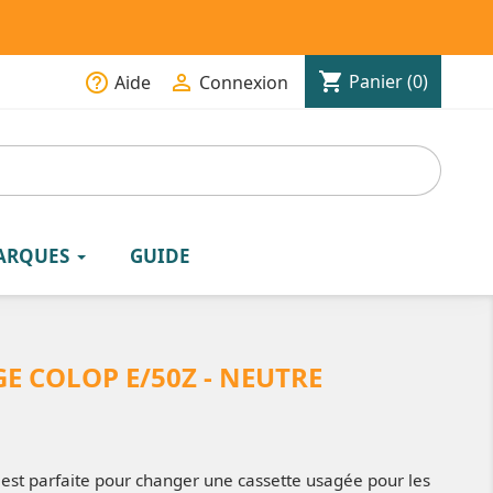
shopping_cart
help_outline

Panier
(0)
Aide
Connexion
ARQUES
GUIDE
E COLOP E/50Z - NEUTRE
 est parfaite pour changer une cassette usagée pour les