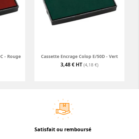
0C - Rouge
Cassette Encrage Colop E/50D - Vert
Prix
3,48 € HT
(4,18 €)
Satisfait ou remboursé