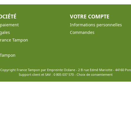
OCIÉTÉ
VOTRE COMPTE
t paiement
Informations personnelles
gales
Commandes
France Tampon
e Tampon
 Copyright France Tampon par Empreinte Océane - 2 B rue Edmé Mariotte - 44160 Po
Support client et SAV :
0 805 037 570
-
Choix de consentement