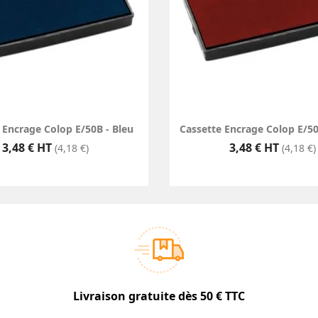
 Encrage Colop E/50B - Bleu
Cassette Encrage Colop E/5
Prix
Prix
3,48 € HT
3,48 € HT
(4,18 €)
(4,18 €)
Livraison gratuite dès 50 € TTC