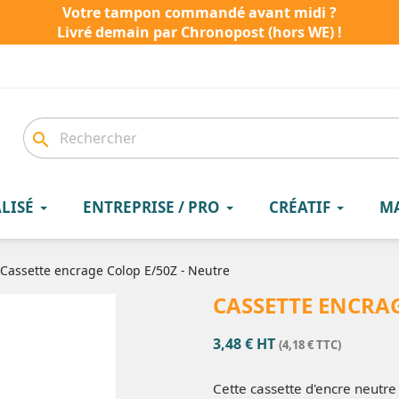
Votre tampon commandé avant midi ?
Livré demain par Chronopost (hors WE) !
search
LISÉ
ENTREPRISE / PRO
CRÉATIF
M
Cassette encrage Colop E/50Z - Neutre
CASSETTE ENCRAG
3,48 € HT
(4,18 € TTC)
Cette cassette d'encre neutre