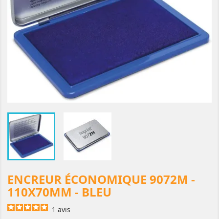
ENCREUR ÉCONOMIQUE 9072M -
110X70MM - BLEU
1
avis