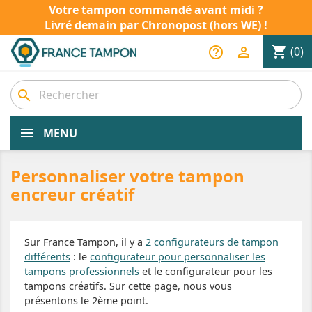
Votre tampon commandé avant midi ?
Livré demain par Chronopost (hors WE) !
shopping_cart
help_outline

(0)
search
MENU
Personnaliser votre tampon
encreur créatif
Sur France Tampon, il y a
2 configurateurs de tampon
différents
: le
configurateur pour personnaliser les
tampons professionnels
et le configurateur pour les
tampons créatifs. Sur cette page, nous vous
présentons le 2ème point.